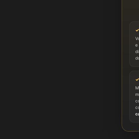
✓
V
e
d
d
✓
M
m
c
c
c