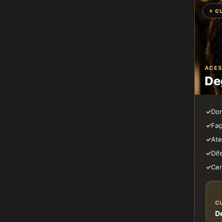
⭐ C
ACE
De
✓
Dom
✓
Faç
✓
Ate
✓
Dif
✓
Cer
C
D