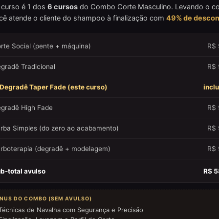
 curso é 1 dos
6 cursos
do Combo Corte Masculino. Levando o 
cê atende o cliente do shampoo à finalização com
49% de descon
rte Social (pente + máquina)
R$ 
gradê Tradicional
R$ 
Degradê Taper Fade (este curso)
incl
gradê High Fade
R$ 
rba Simples (do zero ao acabamento)
R$ 
rboterapia (degradê + modelagem)
R$ 
b-total avulso
R$ 5
NUS DO COMBO (SEM AVULSO)
Técnicas de Navalha com Segurança e Precisão