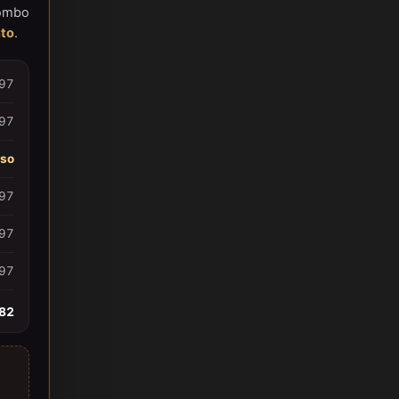
combo
to
.
97
97
uso
97
97
97
82