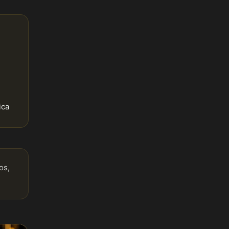
ica
os,