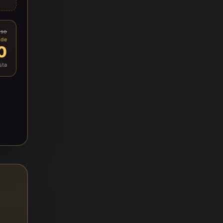
lso
 de
0
sta