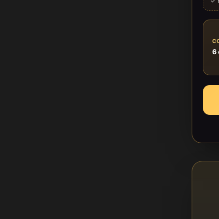
✓ 
C
6 