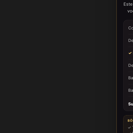
Este
vo
Co
De
✓ 
De
Ba
Ba
Su
BÔ
✓ 