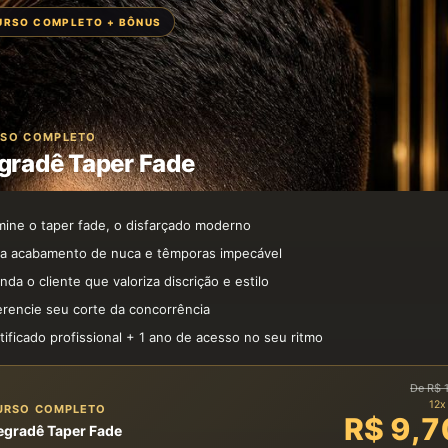
URSO COMPLETO + BÔNUS
SSO COMPLETO
gradê Taper Fade
ine o taper fade, o disfarçado moderno
a acabamento de nuca e têmporas impecável
nda o cliente que valoriza discrição e estilo
erencie seu corte da concorrência
tificado profissional + 1 ano de acesso no seu ritmo
De R$ 
12x
URSO COMPLETO
R$ 9,7
egradê Taper Fade