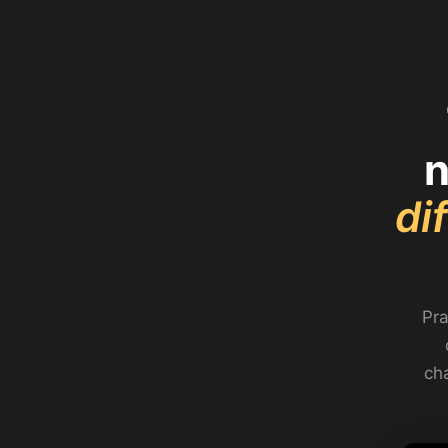
di
Pra
cha