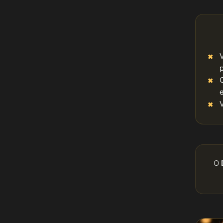
p
V
O