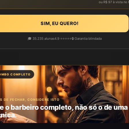
ou R$ 97 à vista no 
SIM, EU QUERO!
🎓 35.235 alunas
4.9 ⭐⭐⭐⭐⭐
🔒 Garantia blindada
OMBO COMPLETO
S DE FECHAR, CONSIDERE ISTO
re o barbeiro completo, não só o de uma
nica.