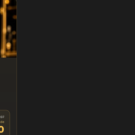
197
 de
0