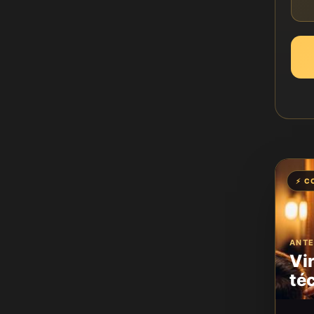
⚡ C
ANTE
Vi
téc