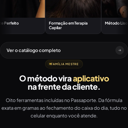
feito
Formação em Terapia
Método Liso Perfe
Capilar
Ver o catálogo completo
FAMÍLIA MESTRE
O método vira
aplicativo
na frente da cliente.
Oito ferramentas incluídas no Passaporte. Da fórmula
exata em gramas ao fechamento do caixa do dia, tudo no
celular enquanto você atende.