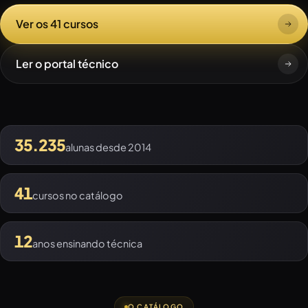
Ver os 41 cursos
Ler o portal técnico
35.235
alunas desde 2014
41
cursos no catálogo
12
anos ensinando técnica
O CATÁLOGO