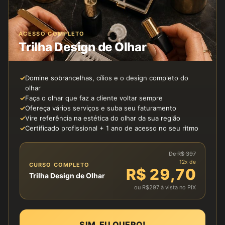
ACESSO COMPLETO
Trilha Design de Olhar
✓
Domine sobrancelhas, cílios e o design completo do
olhar
✓
Faça o olhar que faz a cliente voltar sempre
✓
Ofereça vários serviços e suba seu faturamento
✓
Vire referência na estética do olhar da sua região
✓
Certificado profissional + 1 ano de acesso no seu ritmo
De R$ 397
12x de
CURSO COMPLETO
R$ 29,70
Trilha Design de Olhar
ou R$297 à vista no PIX
SIM, EU QUERO!