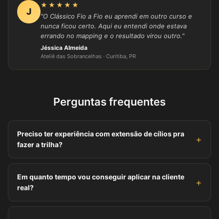
★★★★★
J
"O Clássico Fio a Fio eu aprendi em outro curso e
nunca ficou certo. Aqui eu entendi onde estava
errando no mapping e o resultado virou outro."
Jéssica Almeida
Ateliê das Sobrancelhas · Curitiba, PR
Perguntas frequentes
Preciso ter experiência com extensão de cílios pra
fazer a trilha?
Não. O curso começa do básico, com prática na boneca
antes de ir pra cliente real. Se você nunca pegou uma
Em quanto tempo vou conseguir aplicar na cliente
pinça na vida, vai conseguir acompanhar.
real?
Depende do seu ritmo de estudo, mas as aulas são
curtas e diretas. Muitas alunas já saem aplicando na