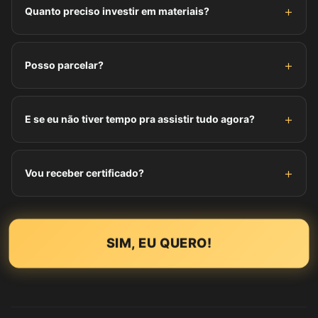
e técnica passo a passo. Ideal pra iniciantes ou quem
Quanto preciso investir em materiais?
quer profissionalizar.
Um kit basico profissional custa entre R$150-R$300. No
curso você aprende exatamente o que comprar sem
Posso parcelar?
desperdicio.
Sim. Você pode parcelar em até 12x de R$19,70 no
cartao de credito. O investimento se paga rapidinho.
E se eu não tiver tempo pra assistir tudo agora?
Sem problema. O acesso é por 1 ano, você assiste no
ritmo que der, do celular, tablet ou computador.
Vou receber certificado?
Sim. Ao concluir você recebe o certificado da Faculdade
da Beleza, essencial pra mostrar profissionalismo e atrair
clientes.
SIM, EU QUERO!