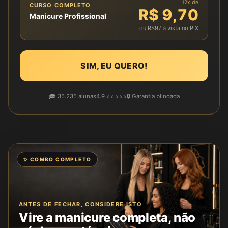
12x de
CURSO COMPLETO
R$ 9,70
Manicure Profissional
ou R$97 à vista no PIX
SIM, EU QUERO!
🎓 35.235 alunas
4.9 ⭐⭐⭐⭐⭐
🔒 Garantia blindada
✨ COMBO COMPLETO
ANTES DE FECHAR, CONSIDERE ISTO
Vire a manicure completa, não