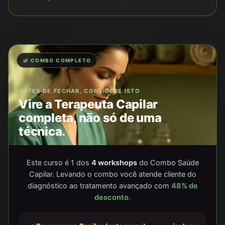
🌿 COMBO COMPLETO
ANTES DE FECHAR, CONSIDERE ISTO
Vire a Terapeuta Capilar
completa, não só de uma
técnica.
Este curso é 1 dos
4 workshops
do Combo Saúde
Capilar. Levando o combo você atende cliente do
diagnóstico ao tratamento avançado com
48% de
desconto
.