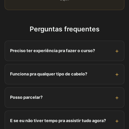
Perguntas frequentes
Preciso ter experiência pra fazer o curso?
Não. O curso começa do zero e vai avançando. Se você
já atende, vai entender por que alguns tratamentos não
Funciona pra qualquer tipo de cabelo?
funcionavam e como corrigir de agora em diante.
Sim. Você aprende a montar cronograma pra cabelo liso,
ondulado, cacheado, crespo e quimicamente
Posso parcelar?
comprometido, inclusive os casos mais difíceis:
emborrachado, elástico, com quebra ou queda intensa.
Sim. Você pode parcelar em até 6x de R$ 9,50 no cartão
de crédito. Ou pagar R$ 47 à vista no PIX.
E se eu não tiver tempo pra assistir tudo agora?