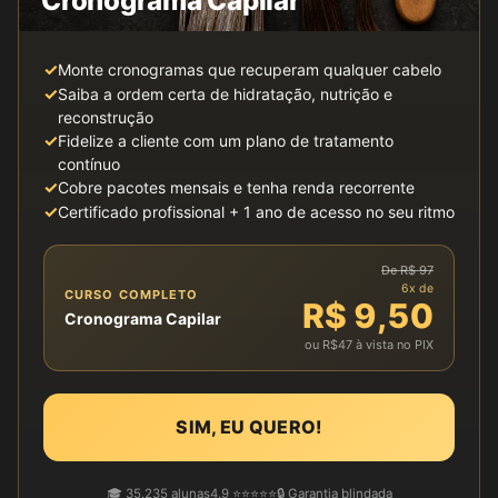
Cronograma Capilar
✓
Monte cronogramas que recuperam qualquer cabelo
✓
Saiba a ordem certa de hidratação, nutrição e
reconstrução
✓
Fidelize a cliente com um plano de tratamento
contínuo
✓
Cobre pacotes mensais e tenha renda recorrente
✓
Certificado profissional + 1 ano de acesso no seu ritmo
De R$ 97
6x de
CURSO COMPLETO
R$ 9,50
Cronograma Capilar
ou R$47 à vista no PIX
SIM, EU QUERO!
🎓 35.235 alunas
4.9 ⭐⭐⭐⭐⭐
🔒 Garantia blindada