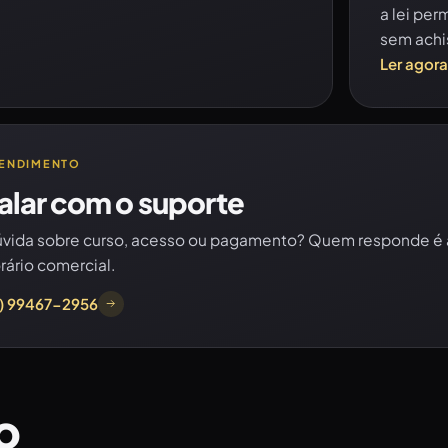
a lei per
sem achi
Ler agor
ENDIMENTO
alar com o suporte
vida sobre curso, acesso ou pagamento? Quem responde é 
rário comercial.
1) 99467-2956
o