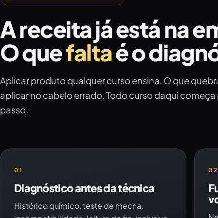
A receita já está na
O que
falta
é o diagnó
Aplicar produto qualquer curso ensina. O que quebr
aplicar no cabelo errado. Todo curso daqui começa 
passo.
01
0
Diagnóstico antes da técnica
F
vo
Histórico químico, teste de mecha,
Ne