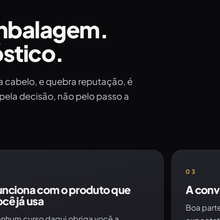
 embalagem.
stico.
a cabelo, e quebra reputação, é
pela decisão, não pelo passo a
2
03
unciona com o produto que
A conv
cê já usa
Boa part
nhum curso daqui obriga você a