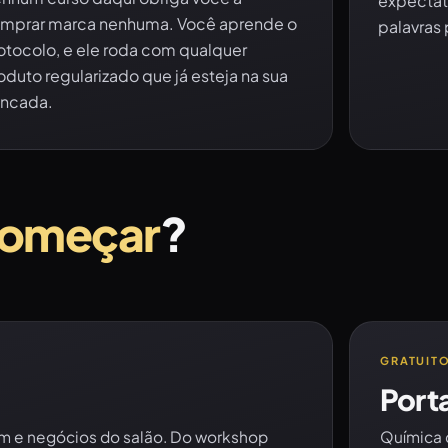
expectati
mprar marca nenhuma. Você aprende o
palavras 
otocolo, e ele roda com qualquer
oduto regularizado que já esteja na sua
ncada.
omeçar
?
GRATUIT
Porta
gem e negócios do salão. Do workshop
Química c