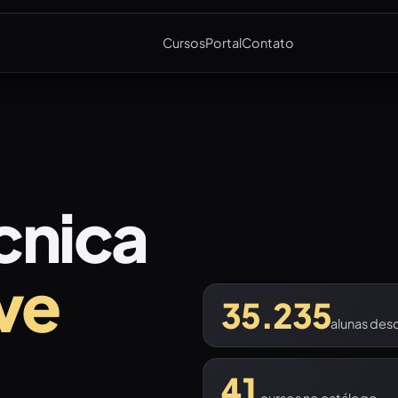
Cursos
Portal
Contato
cnica
ve
35.235
alunas des
41