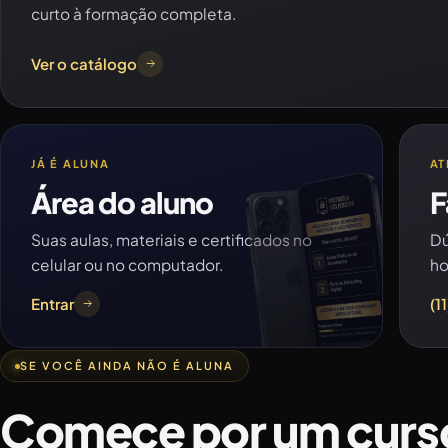
curto à formação completa.
Ver o catálogo
JÁ É ALUNA
AT
Área do aluno
F
Suas aulas, materiais e certificados no
Dú
celular ou no computador.
ho
Entrar
(1
SE VOCÊ AINDA NÃO É ALUNA
Comece por um curs