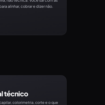
va, não técnica. Você sai com as
para alinhar, cobrar e dizer não.
O
l técnico
apilar, colorimetria, corte e o que