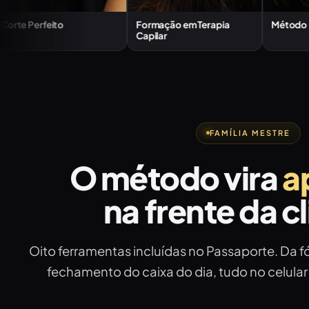
feito
Formação em Terapia
Método Liso Perfe
Capilar
FAMÍLIA MESTRE
O método vira
a
na frente da c
Oito ferramentas incluídas no Passaporte. Da 
fechamento do caixa do dia, tudo no celula