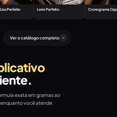
ito
Loiro Perfeito
Cronograma Capilar
Ver o catálogo completo
plicativo
liente.
fórmula exata em gramas ao
r enquanto você atende.