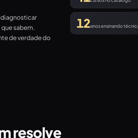
cursos no catálogo
a diagnosticar
12
anos ensinando técnic
o que sabem.
ente de verdade do
um resolve