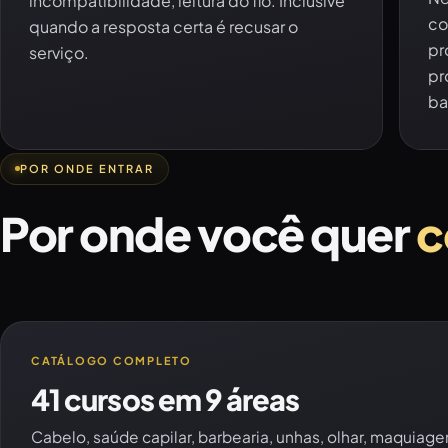
incompatibilidade, leitura do fio. Inclusive
co
quando a resposta certa é recusar o
pr
serviço.
pr
ba
POR ONDE ENTRAR
Por onde você quer
c
CATÁLOGO COMPLETO
41 cursos em 9 áreas
Cabelo, saúde capilar, barbearia, unhas, olhar, maquia